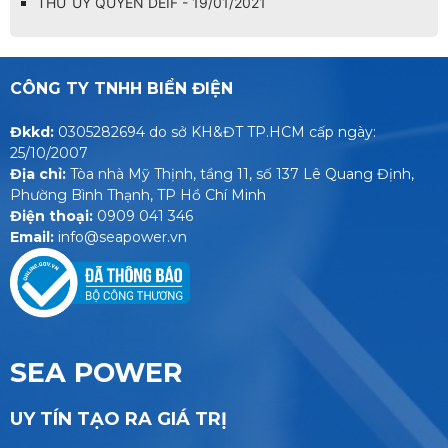
THƯ ỦY QUYỀN DEIF - 19/01/2021
CÔNG TY TNHH BIỂN ĐIỆN
Đkkd:
0305282694
do sở KH&ĐT TP.HCM cấp ngày:
25/10/2007
Địa chỉ:
Tòa nhà Mỹ Thịnh, tầng 11, số 137 Lê Quang Định,
Phường Bình Thạnh, TP Hồ Chí Minh
Điện thoại:
0909 041 346
Email:
info@seapower.vn
SEA POWER
UY TÍN TẠO RA GIÁ TRỊ