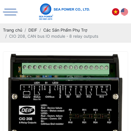
Trang chủ
DEIF
Các Sản Phẩm Phụ Trợ
CIO 208, CAN bus IO module - 8 relay outputs