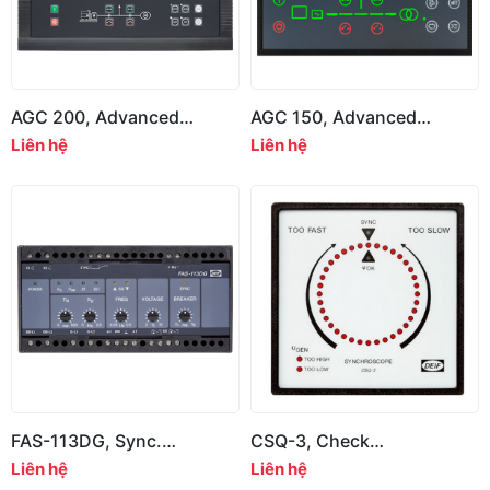
AGC 200, Advanced
AGC 150, Advanced
Genset Controller 200
Genset Controller 150
Liên hệ
Liên hệ
FAS-113DG, Sync.
CSQ-3, Check
controller with frequency
synchronising relay, UL
Liên hệ
Liên hệ
control
listed