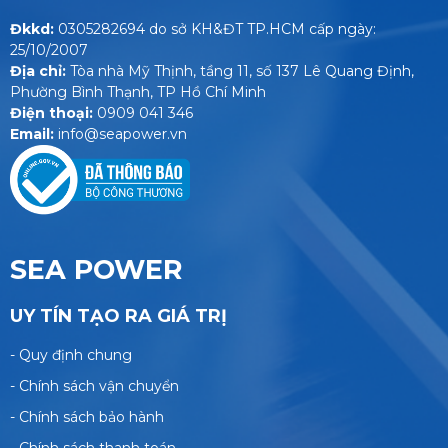
Đkkd:
0305282694
do sở KH&ĐT TP.HCM cấp ngày:
25/10/2007
Địa chỉ:
Tòa nhà Mỹ Thịnh, tầng 11, số 137 Lê Quang Định,
Phường Bình Thạnh, TP Hồ Chí Minh
Điện thoại:
0909 041 346
Email:
info@seapower.vn
SEA POWER
UY TÍN TẠO RA GIÁ TRỊ
- Quy định chung
- Chính sách vận chuyển
- Chính sách bảo hành
- Chính sách thanh toán