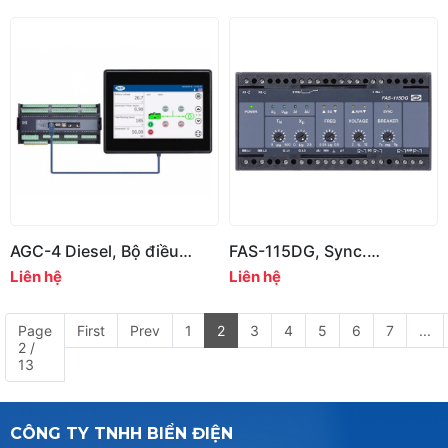
AGC-4 Diesel, Bộ điều
FAS-115DG, Sync.
khiển hòa máy phát điện
controller with frequency
Liên hệ
Liên hệ
Diesel
and voltage control
Page
First
Prev
1
2
3
4
5
6
7
...
2 /
13
CÔNG TY TNHH BIỂN ĐIỆN